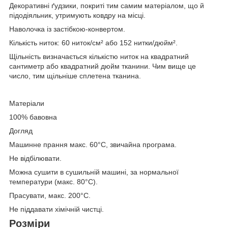
Декоративні ґудзики, покриті тим самим матеріалом, що й
підодіяльник, утримують ковдру на місці.
Наволочка із застібкою-конвертом.
Кількість ниток: 60 ниток/см² або 152 нитки/дюйм².
Щільність визначається кількістю ниток на квадратний
сантиметр або квадратний дюйм тканини. Чим вище це
число, тим щільніше сплетена тканина.
Матеріали
100% бавовна
Догляд
Машинне прання макс. 60°C, звичайна програма.
Не відбілювати.
Можна сушити в сушильній машині, за нормальної
температури (макс. 80°C).
Прасувати, макс. 200°C.
Не піддавати хімічній чистці.
Розміри