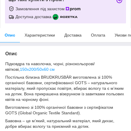
Замовлення під захистом
Доступна доставка
Опис
Характеристики
Доставка
Оплата
Умови п
Опис
Підковдра та наволочка, чорні, різнокольорові/
квіткові,
150x200/50x60 см
Постільна білизна BRUDKRUSBÄR виготовлена ​​зі 100%
органічної бавовни, сертифікованої GOTS – натурального
матеріалу, який пропускає повітря, вбирає вологу та є м’яким
на дотик. Вона прикрашена візерунком із завитками польових
квітів на чорному фоні.
Виготовлено зі 100% органічної бавовни з сертифікатом
GOTS (Global Organic Textile Standard).
Бавовна – це м’який, натуральний матеріал, який дихає,
добре вбирає вологу та приємний на дотик.