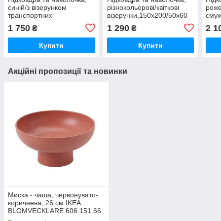
синій/з візерунком
різнокольорові/квіткові
роже
транспортних
візерунки,150x200/50x60
смуж
засобів,150x200/50x60 см
см BARNDRÖM
BAR
1 750
1 290
2 1
₴
₴
BARNDRÖM 506.227.04
506.226.95
Купити
Купити
Акційні пропозиції та новинки
Миска - чаша, червонувато-
коричнева, 26 см IKEA
BLOMVECKLARE 606.151.66