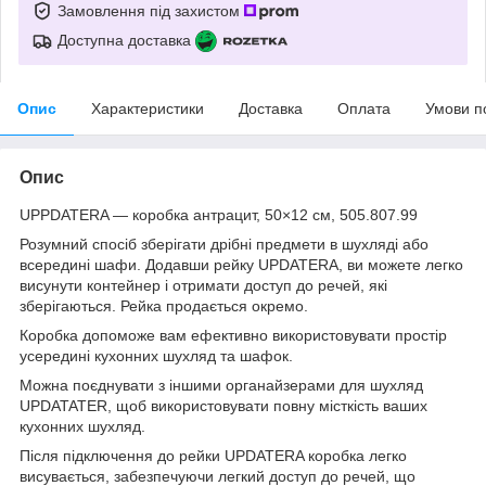
Замовлення під захистом
Доступна доставка
Опис
Характеристики
Доставка
Оплата
Умови п
Опис
UPPDATERA — коробка антрацит, 50×12 см, 505.807.99
Розумний спосіб зберігати дрібні предмети в шухляді або
всередині шафи. Додавши рейку UPDATERA, ви можете легко
висунути контейнер і отримати доступ до речей, які
зберігаються. Рейка продається окремо.
Коробка допоможе вам ефективно використовувати простір
усередині кухонних шухляд та шафок.
Можна поєднувати з іншими органайзерами для шухляд
UPDATATER, щоб використовувати повну місткість ваших
кухонних шухляд.
Після підключення до рейки UPDATERA коробка легко
висувається, забезпечуючи легкий доступ до речей, що