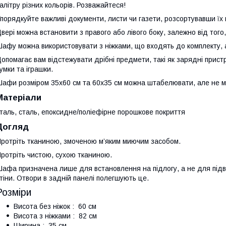
алітру різних кольорів. Розважайтеся!
порядкуйте важливі документи, листи чи газети, розсортувавши їх 
вері можна встановити з правого або лівого боку, залежно від того
афу можна використовувати з ніжками, що входять до комплекту, а
опомагає вам відстежувати дрібні предмети, такі як зарядні пристро
умки та іграшки.
афи розміром 35x60 см та 60x35 см можна штабелювати, але не мо
Матеріали
таль, сталь, епоксидне/поліефірне порошкове покриття
Догляд
ротріть тканиною, змоченою м’яким миючим засобом.
ротріть чистою, сухою тканиною.
афа призначена лише для встановлення на підлогу, а не для підв
тіни. Отвори в задній панелі полегшують це.
Розміри
Висота без ніжок : 60 см
Висота з ніжками : 82 см
Ширина : 35 см