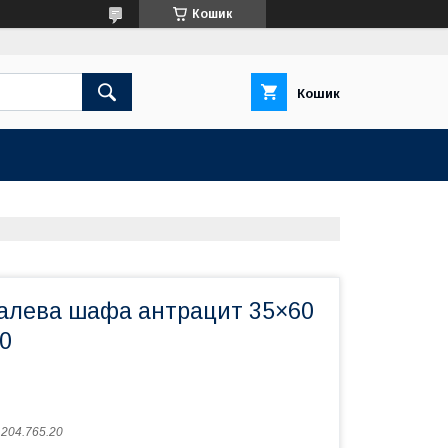
Кошик
Кошик
алева шафа антрацит 35×60
20
:
204.765.20