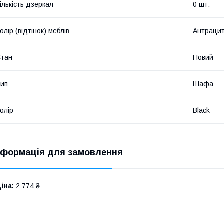
ількість дзеркал
0 шт.
олір (відтінок) меблів
Антраци
Стан
Новий
ип
Шафа
олір
Black
нформація для замовлення
іна:
2 774 ₴