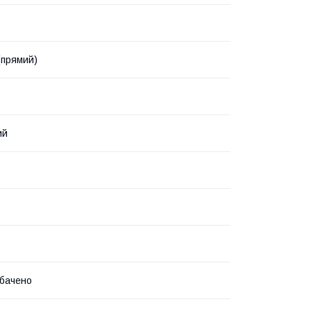
(прямий)
ий
бачено