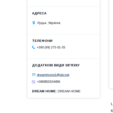
Луцьк, Україна
+380 (99) 275-01-35
dreamhome1@ukr.net
+380953334456
DREAM HOME
DREAM HOME
L
К