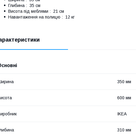
Глибина : 35 см
Висота під меблями : 21 см
Навантаження на полицю : 12 кг
арактеристики
Основні
Ширина
350 мм
исота
600 мм
иробник
IKEA
либина
310 мм