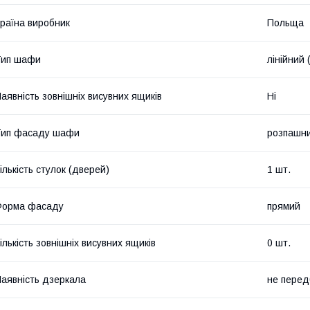
раїна виробник
Польща
Тип шафи
лінійний 
аявність зовнішніх висувних ящиків
Ні
Тип фасаду шафи
розпашн
ількість стулок (дверей)
1 шт.
Форма фасаду
прямий
ількість зовнішніх висувних ящиків
0 шт.
аявність дзеркала
не перед