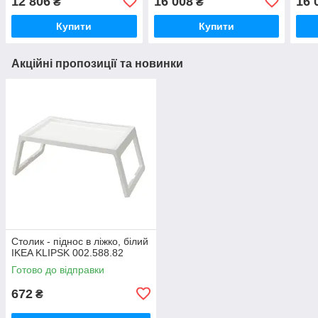
12 806
16 008
16 
₴
₴
Купити
Купити
Акційні пропозиції та новинки
Столик - піднос в ліжко, білий
IKEA KLIPSK 002.588.82
Готово до відправки
672
₴