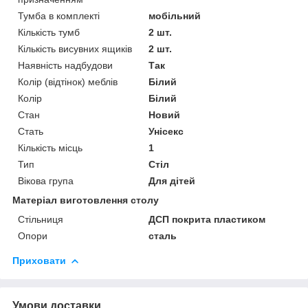
Тумба в комплекті
мобільний
Кількість тумб
2 шт.
Кількість висувних ящиків
2 шт.
Наявність надбудови
Так
Колір (відтінок) меблів
Білий
Колір
Білий
Стан
Новий
Стать
Унісекс
Кількість місць
1
Тип
Стіл
Вікова група
Для дітей
Матеріал виготовлення столу
Стільниця
ДСП покрита пластиком
Опори
сталь
Приховати
Умови доставки