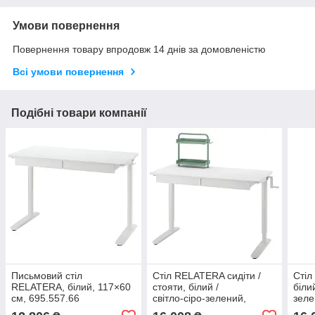
Умови повернення
Повернення товару впродовж 14 днів за домовленістю
Всі умови повернення
Подібні товари компанії
Письмовий стіл
Стіл RELATERA сидіти /
Стіл
RELATERA, білий, 117×60
стояти, білий /
білий
см, 695.557.66
світло‑сіро‑зелений,
зеле
117×60 см, 795.557.61
595.