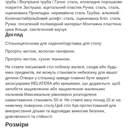
труба / Внутрішня труба / Гачок: сталь, епоксидне порошкове
покриття Заглушка: ацетальний пластик Ручка: сталь, сталь,
оцинкована Прокладка: нержавіюча сталь Трубка: алюміній
Колінчастий/різьбовий штифт: сталь, оцинкована Кліп: сталь
Ручка: посилений поліамідний матеріал Монтажна пластина:
цинк Кільце: синтетичний каучук
Догляд
Стільниця/основа для сидіння/підставка для столу
Протріть чистою, вологою ганчіркою.
Протріть чистою, сухою тканиною.
Не ставте письмовий стіл поблизу жалюзі, сходів або будь-
яких предметів, які можуть становити небезпеку для вашої
дитини.Отвори у стільниці завжди повинні бути закриті
аксесуарами RELATERA або кришками, що додаються, щоб
запобігти защемленню або защемленню маленьких
пальчиків.Максимальне рівномірно розподілене
навантаження становить 50 кг. Не ставте вагу понад 15 кг на
невелику поверхню столу.Цей стіл був протестований для
використання дітьми та відповідає вимогам безпеки,
довговічності та стійкості.
Розміри