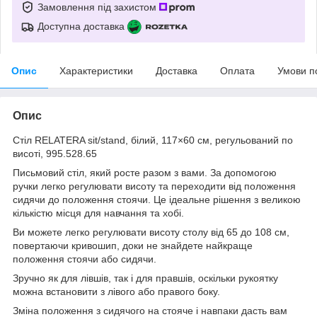
Замовлення під захистом
Доступна доставка
Опис
Характеристики
Доставка
Оплата
Умови п
Опис
Стіл RELATERA sit/stand, білий, 117×60 см, регульований по
висоті, 995.528.65
Письмовий стіл, який росте разом з вами. За допомогою
ручки легко регулювати висоту та переходити від положення
сидячи до положення стоячи. Це ідеальне рішення з великою
кількістю місця для навчання та хобі.
Ви можете легко регулювати висоту столу від 65 до 108 см,
повертаючи кривошип, доки не знайдете найкраще
положення стоячи або сидячи.
Зручно як для лівшів, так і для правшів, оскільки рукоятку
можна встановити з лівого або правого боку.
Зміна положення з сидячого на стояче і навпаки дасть вам