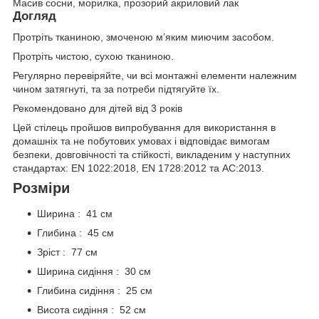
Масив сосни, морилка, прозорий акриловий лак
Догляд
Протріть тканиною, змоченою м’яким миючим засобом.
Протріть чистою, сухою тканиною.
Регулярно перевіряйте, чи всі монтажні елементи належним
чином затягнуті, та за потреби підтягуйте їх.
Рекомендовано для дітей від 3 років
Цей стілець пройшов випробування для використання в
домашніх та не побутових умовах і відповідає вимогам
безпеки, довговічності та стійкості, викладеним у наступних
стандартах: EN 1022:2018, EN 1728:2012 та AC:2013.
Розміри
Ширина : 41 см
Глибина : 45 см
Зріст : 77 см
Ширина сидіння : 30 см
Глибина сидіння : 25 см
Висота сидіння : 52 см