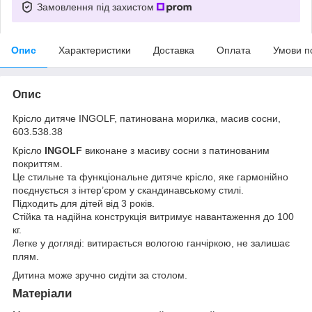
Замовлення під захистом
Опис
Характеристики
Доставка
Оплата
Умови п
Опис
Крісло дитяче INGOLF, патинована морилка, масив сосни,
603.538.38
Крісло
INGOLF
виконане з масиву сосни з патинованим
покриттям.
Це стильне та функціональне дитяче крісло, яке гармонійно
поєднується з інтер’єром у скандинавському стилі.
Підходить для дітей від 3 років.
Стійка та надійна конструкція витримує навантаження до 100
кг.
Легке у догляді: витирається вологою ганчіркою, не залишає
плям.
Дитина може зручно сидіти за столом.
Матеріали