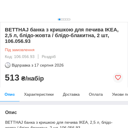
BETTHAJ банка з кришкою для печива IKEA,
2,5 л, блідо-жовта / блідо-блакитна, 2 шт,
106.056.93
Під замовлення
Код: 106.056.93
Роздріб
Відправка з
17 серпня 2026
513
₴/набір
Опис
Характеристики
Доставка
Оплата
Умови п
Опис
BETTHAJ банка з кришкою для печива IKEA, 2,5 л, блідо-
жовта / блідо-блакитна, 2 шт, 106.056.93