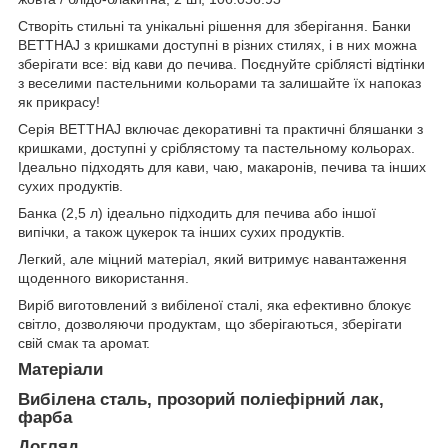
Створіть стильні та унікальні рішення для зберігання. Банки
BETTHAJ з кришками доступні в різних стилях, і в них можна
зберігати все: від кави до печива. Поєднуйте сріблясті відтінки
з веселими пастельними кольорами та залишайте їх напоказ
як прикрасу!
Серія BETTHAJ включає декоративні та практичні бляшанки з
кришками, доступні у сріблястому та пастельному кольорах.
Ідеально підходять для кави, чаю, макаронів, печива та інших
сухих продуктів.
Банка (2,5 л) ідеально підходить для печива або іншої
випічки, а також цукерок та інших сухих продуктів.
Легкий, але міцний матеріал, який витримує навантаження
щоденного використання.
Виріб виготовлений з вибіленої сталі, яка ефективно блокує
світло, дозволяючи продуктам, що зберігаються, зберігати
свій смак та аромат.
Матеріали
Вибілена сталь, прозорий поліефірний лак,
фарба
Догляд