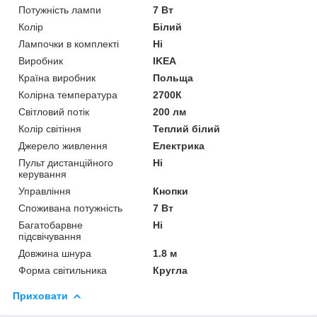
Потужність лампи
7 Вт
Колір
Білий
Лампочки в комплекті
Ні
Виробник
IKEA
Країна виробник
Польща
Колірна температура
2700К
Світловий потік
200 лм
Колір світіння
Теплий білий
Джерело живлення
Електрика
Пульт дистанційного
Ні
керування
Управління
Кнопки
Споживана потужність
7 Вт
Багатобарвне
Ні
підсвічування
Довжина шнура
1.8 м
Форма світильника
Кругла
Приховати