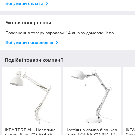
Всі умови оплати
Умови повернення
Повернення товару впродовж 14 днів за домовленістю
Всі умови повернення
Подібні товари компанії
IKEA TERTIAL - Настільна
Настільна лампа біла Ікеа
ІКЕА
лампа, біла, 703.554.55
Forsa FORSÅ 304.391.17
Світ