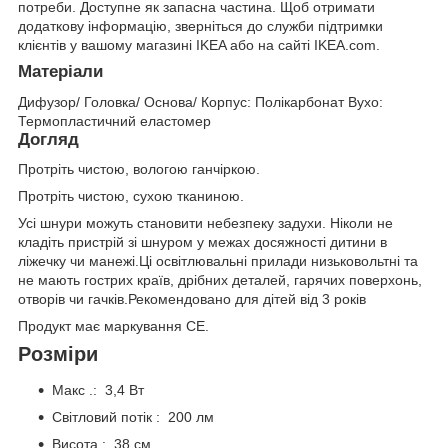
потреби. Доступне як запасна частина. Щоб отримати
додаткову інформацію, зверніться до служби підтримки
клієнтів у вашому магазині IKEA або на сайті IKEA.com.
Матеріали
Дифузор/ Головка/ Основа/ Корпус: Полікарбонат Вухо:
Термопластичний еластомер
Догляд
Протріть чистою, вологою ганчіркою.
Протріть чистою, сухою тканиною.
Усі шнури можуть становити небезпеку задухи. Ніколи не
кладіть пристрій зі шнуром у межах досяжності дитини в
ліжечку чи манежі.Ці освітлювальні прилади низьковольтні та
не мають гострих країв, дрібних деталей, гарячих поверхонь,
отворів чи гачків.Рекомендовано для дітей від 3 років
Продукт має маркування CE.
Розміри
Макс .: 3,4 Вт
Світловий потік : 200 лм
Висота : 38 см