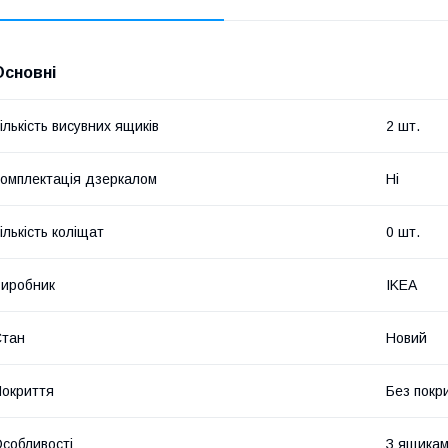
Основні
ількість висувних ящиків
2 шт.
омплектація дзеркалом
Ні
ількість коліщат
0 шт.
иробник
IKEA
Стан
Новий
окриття
Без покр
собливості
З ящика