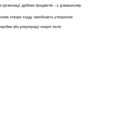
я організації дрібних предметів – у домашньому
еликі отвори ззаду запобігають утворенню
робки або рекуперації енергії після