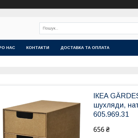
РО НАС
КОНТАКТИ
ДОСТАВКА ТА ОПЛАТА
ІКЕА GÄRDES
шухляди, нат
605.969.31
656 ₴