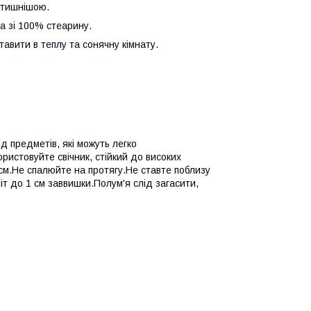
атишнішою.
 ​​зі 100% стеарину.
тавити в теплу та сонячну кімнату.
д предметів, які можуть легко
ристовуйте свічник, стійкий до високих
см.Не спалюйте на протягу.Не ставте поблизу
т до 1 см заввишки.Полум'я слід загасити,