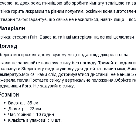
ечерю на двох романтичнішою або зробити кімнату теплішою та з
вічка горить яскравим та рівним полум'ям, оскільки вона виготовлена
теарин також гарантує, що свічка не нахилиться, навіть якщо її пос
Матеріали
вічка: стеарин Гніт: Бавовна та інші матеріали на основі целюлози
Догляд
берігати в прохолодному, сухому місці подалі від джерел тепла.
іколи не залишайте палаючу свічку без нагляду.Тримайте подалі ві
палахнути.Зберігати у недоступному для дітей та тварин місці.Вико
емператур.Між свічками слід дотримуватися дистанції не менше 5 
жерела тепла.Поставте свічку у вертикальне положення.Обріжте гні
адушивши його. Не задувайте свічку.
Розміри
Висота : 35 см
Діаметр : 22 мм
Час горіння : 10 годин
Кількість в упаковці : 8 шт.