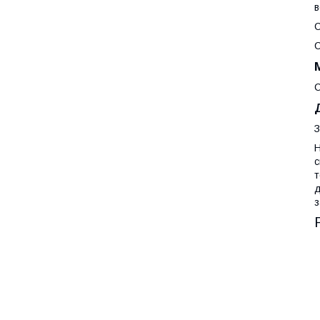
в
С
С
С
З
Н
с
т
д
з