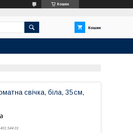
Кошик
Кошик
матна свічка, біла, 35 см,
а
:
401.544.01