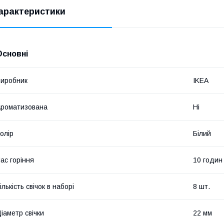
арактеристики
Основні
иробник
IKEA
роматизована
Ні
олір
Білий
ас горіння
10 годин
ількість свічок в наборі
8 шт.
іаметр свічки
22 мм