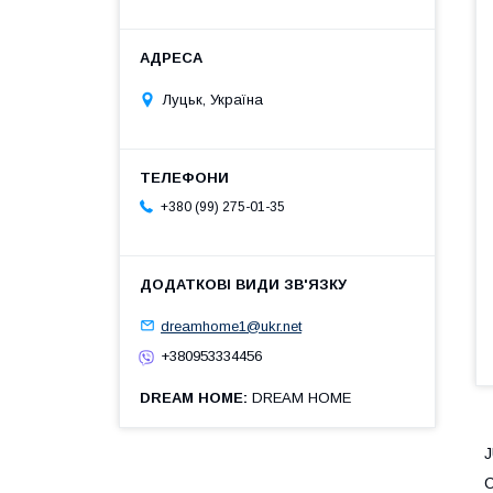
Луцьк, Україна
+380 (99) 275-01-35
dreamhome1@ukr.net
+380953334456
DREAM HOME
DREAM HOME
J
С