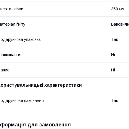
исота свічки
350 мм
атеріал ґніту
Бавовня
одарункова упаковка
Так
равіювання
Ні
апис
Ні
Користувальницькі характеристики
одарункове паковання
Так
нформація для замовлення