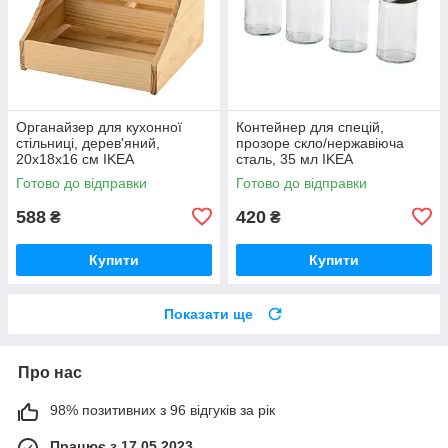
Органайзер для кухонної
Контейнер для спецій,
стільниці, дерев'яний,
прозоре скло/нержавіюча
20x18x16 см IKEA
сталь, 35 мл IKEA
CHOKLADHAJ 406.054.89
CITRONHAJ 505.532.15
Готово до відправки
Готово до відправки
588
420
₴
₴
Купити
Купити
Показати ще
Про нас
98% позитивних з 96 відгуків за рік
Працює з 17.05.2023