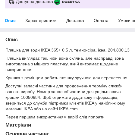
Доступна доставка
Опис
Характеристики
Доставка
Оплата
Умови п
Опис
Пляшка для води IKEA 365+ 0.5 л, темно-сіра, ікеа, 204.800.13
Пляшка виглядає так, ніби вона скляна, але насправді вона
виготовлена ​​з міцного пластику, який витримає щоденне
використання.
Кришка з ремінцем робить пляшку зручною для перенесення.
Доступні запасні частини для продовження терміну служби
вашого виробу. Номер запасної частини для ущільнювача
кришки 10050684. Щоб отримати додаткову інформацію,
зверніться до служби підтримки клієнтів IKEA у найближчому
магазині IKEA або на сайті IKEA.com.
Перед першим використанням виріб слід попрати
Матеріали
Основна частина: