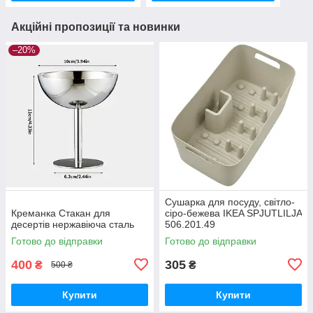
Акційні пропозиції та новинки
–20%
Сушарка для посуду, світло-
Креманка Стакан для
сіро-бежева IKEA SPJUTLILJA
десертів нержавіюча сталь
506.201.49
Готово до відправки
Готово до відправки
400
305
₴
₴
500 ₴
Купити
Купити