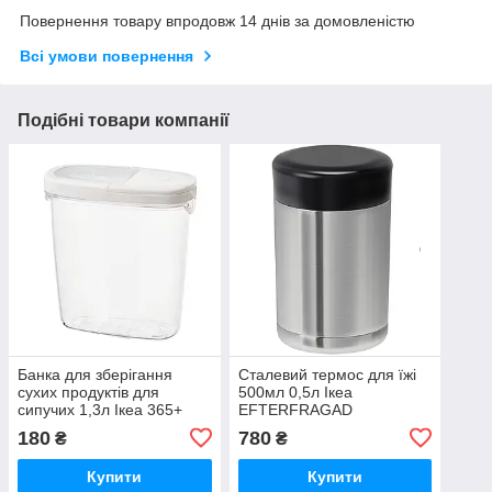
Повернення товару впродовж 14 днів за домовленістю
Всі умови повернення
Подібні товари компанії
Банка для зберігання
Сталевий термос для їжі
сухих продуктів для
500мл 0,5л Ікеа
сипучих 1,3л Ікеа 365+
EFTERFRАGAD
800.667.23
402.883.54
180
780
₴
₴
Купити
Купити