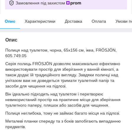
Замовлення під захистом
Опис
Характеристики
Доставка
Оплата
Умови п
Опис
Полиця над туалетом, чорна, 65x156 см, ікеа, FRÖSJÖN,
605.749.05
Серія полиць FRÖSJÖN дозволяє максимально ефективно
використовувати простір для зберігання у ванній кімнаті, а
також додає їй традиційного вигляду. Завдяки поличці над
унітазом вам не доведеться тримати туалетний папір та
засоби для чищення на підлозі.
Він ідеально підходить над туалетом і перетворює
невикористаний простір на практичне місце для зберігання
туалетного паперу, пляшок або засобів для чищення.
Полиця неглибока, тому не займає багато місця на підлозі.
Металеві планки спереду та з боків запобігають випаданню
предметів.