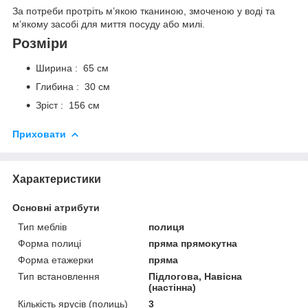
За потреби протріть м’якою тканиною, змоченою у воді та
м’якому засобі для миття посуду або милі.
Розміри
Ширина : 65 см
Глибина : 30 см
Зріст : 156 см
Приховати
Характеристики
Основні атрибути
Тип меблів
полиця
Форма полиці
пряма прямокутна
Форма етажерки
пряма
Тип встановлення
Підлогова, Навісна
(настінна)
Кількість ярусів (полиць)
3