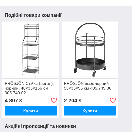
Подібні товари компанії
FRÖSJÖN Стійка (регал),
FRÖSJÖN візок чорний
чорний, 40×35×156 см
55×35×55 см 405.749.06
305.749.02
4 807
2 204
₴
₴
Купити
Купити
Акційні пропозиції та новинки