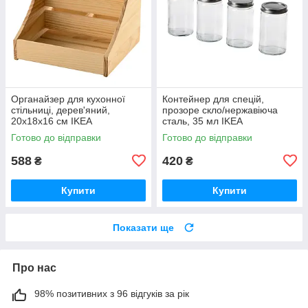
Органайзер для кухонної
Контейнер для спецій,
стільниці, дерев'яний,
прозоре скло/нержавіюча
20x18x16 см IKEA
сталь, 35 мл IKEA
CHOKLADHAJ 406.054.89
CITRONHAJ 505.532.15
Готово до відправки
Готово до відправки
588
420
₴
₴
Купити
Купити
Показати ще
Про нас
98% позитивних з 96 відгуків за рік