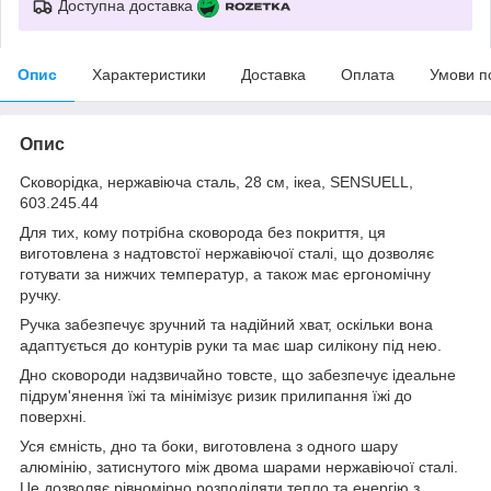
Доступна доставка
Опис
Характеристики
Доставка
Оплата
Умови п
Опис
Сковорідка, нержавіюча сталь, 28 см, ікеа, SENSUELL,
603.245.44
Для тих, кому потрібна сковорода без покриття, ця
виготовлена ​​з надтовстої нержавіючої сталі, що дозволяє
готувати за нижчих температур, а також має ергономічну
ручку.
Ручка забезпечує зручний та надійний хват, оскільки вона
адаптується до контурів руки та має шар силікону під нею.
Дно сковороди надзвичайно товсте, що забезпечує ідеальне
підрум'янення їжі та мінімізує ризик прилипання їжі до
поверхні.
Уся ємність, дно та боки, виготовлена ​​з одного шару
алюмінію, затиснутого між двома шарами нержавіючої сталі.
Це дозволяє рівномірно розподіляти тепло та енергію з