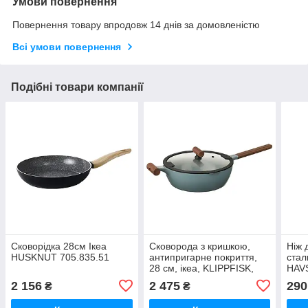
Умови повернення
Повернення товару впродовж 14 днів за домовленістю
Всі умови повернення
Подібні товари компанії
Сковорідка 28см Ікеа
Сковорода з кришкою,
Ніж 
HUSKNUT 705.835.51
антипригарне покриття,
стал
28 см, ікеа, KLIPPFISK,
HAV
706.025.16
2 156
2 475
290
₴
₴