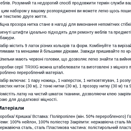
еблів. Розумний та недорогий спосіб продовжити термін служби ва
 цим набором у вашому розпорядженні ви можете легко щось пошит
и текстилю друге життя.
іцна прозора нитка стане в нагоді для виконання непомітних стібкі
игнуті штифти ідеально підходять для ремонту меблів та предметів
бажури.
абір містить 9 латок різних кольорів та форм. Комбінуйте та виріза
лямами та меншими й більшими дірками. Завжди пришивайте по кр
пильки мають червоні головки, що дозволяє легко знайти та вийня
оробки серії TRIXIG можна штабелювати та виготовлені з міцного 
роблено перероблений матеріал.
абір включає: 1 пару ножиць, 1 наперсток, 1 нитковтягувач, 1 розпуш
овстих ниток (30 м), 2 тонкі нитки (30 м), 1 прозору нитку (30 м) та 
омістіть латку на чистий шматок тканини, дозволяючи клею закріпи
раю для додаткової міцності.
Матеріали
оробка/ Кришка/ Вставка: Поліпропілен (мін. 50% переробленого) Го
еми: 100% нейлон, 100% поліестер Закріпити: нержавіюча сталь Ме
ержавіюча сталь, сталь Пластикова частина: полістирольний пласти