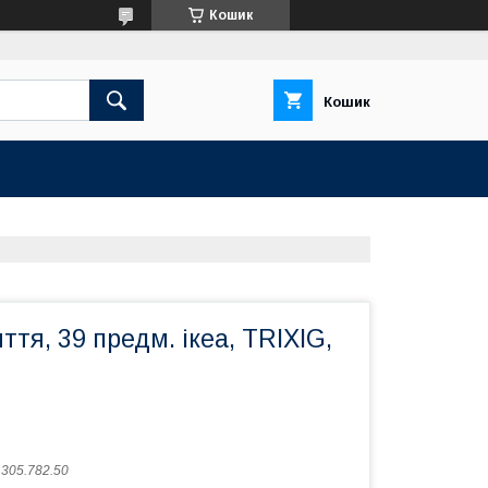
Кошик
Кошик
ття, 39 предм. ікеа, TRIXIG,
:
305.782.50