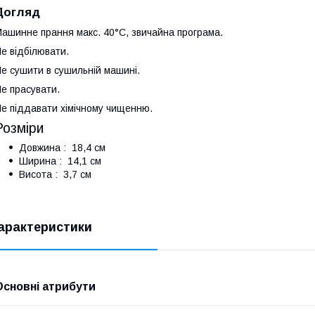
Догляд
ашинне прання макс. 40°C, звичайна програма.
е відбілювати.
е сушити в сушильній машині.
е прасувати.
е піддавати хімічному чищенню.
Розміри
Довжина : 18,4 см
Ширина : 14,1 см
Висота : 3,7 см
арактеристики
Основні атрибути