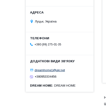
Луцьк, Україна
+380 (99) 275-01-35
dreamhome1@ukr.net
+380953334456
DREAM HOME
DREAM HOME
Н
Ш