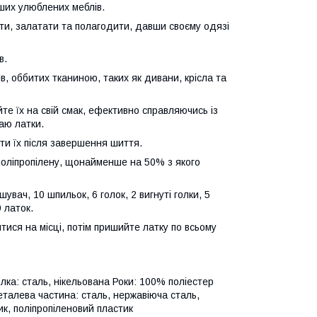
ших улюблених меблів.
и, залатати та полагодити, давши своєму одязі
в.
, оббитих тканиною, таких як дивани, крісла та
йте їх на свій смак, ефективно справляючись із
аю латки.
ти їх після завершення шиття.
поліпропілену, щонайменше на 50% з якого
увач, 10 шпильок, 6 голок, 2 вигнуті голки, 5
9 латок.
тися на місці, потім пришийте латку по всьому
лка: сталь, нікельована Роки: 100% поліестер
талева частина: сталь, нержавіюча сталь,
к, поліпропіленовий пластик