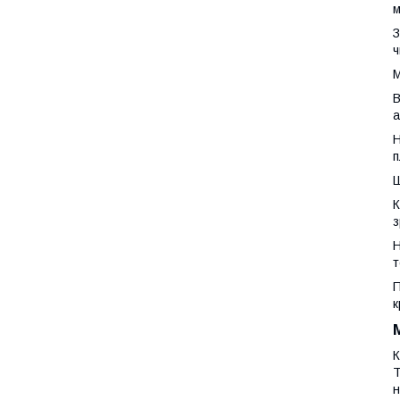
м
З
ч
М
В
а
Н
п
Ш
К
з
Н
т
П
к
К
Т
н