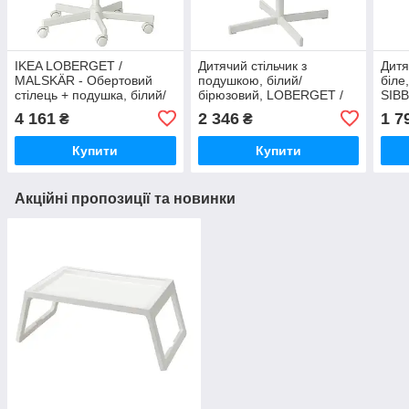
IKEA LOBERGET /
Дитячий стільчик з
Дитя
MALSKÄR - Обертовий
подушкою, білий/
біле
стілець + подушка, білий/
бірюзовий, LOBERGET /
SIBB
темно-сірий, 994.454.51
SIBBEN, ікеа, 395.013.17
4 161
2 346
1 7
₴
₴
Купити
Купити
Акційні пропозиції та новинки