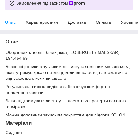
Замовлення під захистом
Опис
Характеристики
Доставка
Оплата
Умови п
Опис
Обертовий стілець, білий, ікеа, LOBERGET / MALSKÄR,
194.454.69
Безпечні ролики з чутливим до тиску гальмівним механізмом,
який утримує крісло на місці, коли ви встаєте, і автоматично
відпускається, коли ви сідаєте.
Регульована висота сидіння забезпечує комфортне
положення сидячи.
Легко підтримувати чистоту — достатньо протерти вологою
ганчіркою.
Можна доповнити захисним покриттям для підлоги KOLON.
Матеріали
Сидіння