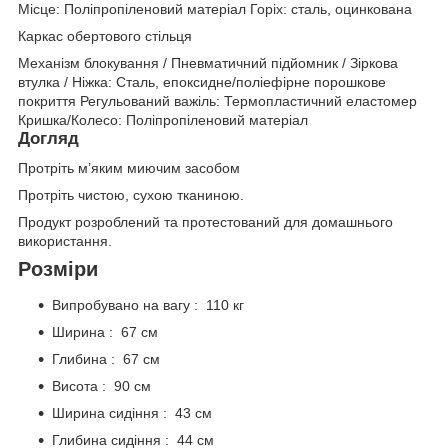
Місце: Поліпропіленовий матеріал Горіх: сталь, оцинкована
Каркас обертового стільця
Механізм блокування / Пневматичний підйомник / Зіркова
втулка / Ніжка: Сталь, епоксидне/поліефірне порошкове
покриття Регульований важіль: Термопластичний еластомер
Кришка/Колесо: Поліпропіленовий матеріал
Догляд
Протріть м’яким миючим засобом
Протріть чистою, сухою тканиною.
Продукт розроблений та протестований для домашнього
використання.
Розміри
Випробувано на вагу : 110 кг
Ширина : 67 см
Глибина : 67 см
Висота : 90 см
Ширина сидіння : 43 см
Глибина сидіння : 44 см