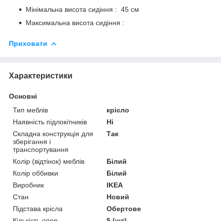
Мінімальна висота сидіння : 45 см
Максимальна висота сидіння :
Приховати
Характеристики
Основні
Тип меблів
крісло
Наявність підлокітників
Ні
Складна конструкція для
Так
зберігання і
транспортування
Колір (відтінок) меблів
Білий
Колір оббивки
Білий
Виробник
IKEA
Стан
Новий
Підстава крісла
Обертове
Кількість опор
5 (шт)