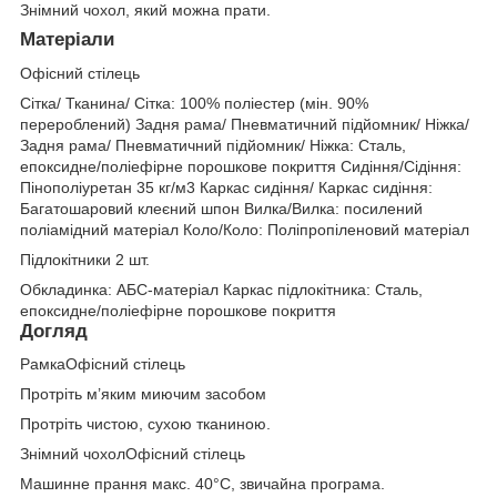
Знімний чохол, який можна прати.
Матеріали
Офісний стілець
Сітка/ Тканина/ Сітка: 100% поліестер (мін. 90%
перероблений) Задня рама/ Пневматичний підйомник/ Ніжка/
Задня рама/ Пневматичний підйомник/ Ніжка: Сталь,
епоксидне/поліефірне порошкове покриття Сидіння/Сідіння:
Пінополіуретан 35 кг/м3 Каркас сидіння/ Каркас сидіння:
Багатошаровий клеєний шпон Вилка/Вилка: посилений
поліамідний матеріал Коло/Коло: Поліпропіленовий матеріал
Підлокітники 2 шт.
Обкладинка: АБС-матеріал Каркас підлокітника: Сталь,
епоксидне/поліефірне порошкове покриття
Догляд
РамкаОфісний стілець
Протріть м’яким миючим засобом
Протріть чистою, сухою тканиною.
Знімний чохолОфісний стілець
Машинне прання макс. 40°C, звичайна програма.