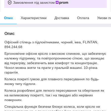
Замовлення під захистом
Опис
Характеристики
Доставка
Оплата
Умови п
Опис
Офісний стілець з підлокітниками, чорний, ікеа, FLINTAN,
894.244.68
Ергономічне офісне крісло з високою спинкою, що забезпечує
належну підтримку, та повітропроникною сіткою, що захищає
від перегріву, забезпечить вам комфорт та концентрацію.
Чохол можна зняти та прати у пральній машині. 10-річна
гарантія.
Колеса покриті гумою для плавного пересування по будь-
якому типу підлоги.
Колеса розроблені для легкого пересування та обертання як
на килимовому покритті, так і на твердих або нерівних
поверхнях.
Спеціальна функція безпеки блокує колеса, коли крісло не