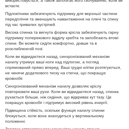
використовується, а також запобігає його скочуванню, коли ви
встаєте.
Підлокітники забезпечують підтримку для верхньої частини
передпліччя та зменшують навантаження на плечі та спину
під час тривалих зустрічей.
Висока спинка та вигнута форма крісла забезпечують гарну
підтримку поперекового відділу хребта та запобігають втомі
спини. Ви можете сидіти комфортно, довше та в
розслаблюючій позі.
Коли ви відкидаєтеся назад, синхронізований механізм
нахилу утримує ваші ноги над підлогою, а погляд
спрямований прямо вперед. Ваші грудні клітки розтягуються,
не чинячи додаткового тиску на стегна, що покращує
кровообіг.
Синхронізований механізм нахилу дозволяє кріслу
повторювати ваші рухи. Коли ви відкидаєтеся назад, спинка
рухається більше, ніж сидіння, що відкриває кут тазу. Це
покращує кровообіг і підтримує високий рівень енергії.
Підвищена стійкість, оскільки функція нахилу спинки
блокується, коли вона знаходиться у вертикальному
положенні.
Завдяки автоматичному механізму нахилу спинка