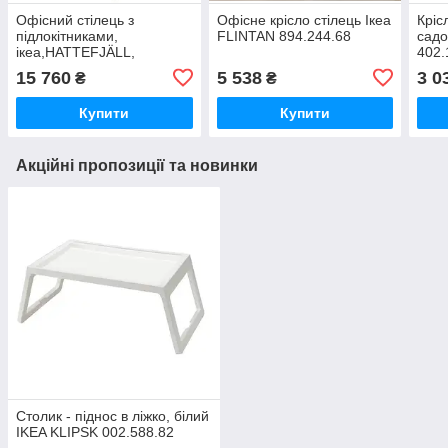
Офісний стілець з
Офісне крісло стілець Ікеа
Кріс
підлокітниками,
FLINTAN 894.244.68
сад
ікеа,HATTEFJÄLL,
402.
605.389.55
15 760
5 538
3 0
₴
₴
Купити
Купити
Акційні пропозиції та новинки
Столик - піднос в ліжко, білий
IKEA KLIPSK 002.588.82