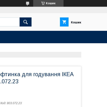
Кошик
Кошик
офтинка для годування ІКЕА
.072.23
Код:
803.072.23