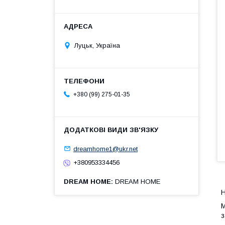
Луцьк, Україна
+380 (99) 275-01-35
dreamhome1@ukr.net
+380953334456
DREAM HOME
DREAM HOME
Н
М
з