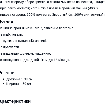
ишеня спереду збере крихти, а слюнявчик легко почистити, швидк
иріб легко чистити; його можна прати в пральній машині (40°C).
ицьова сторона: 100% поліестер Зворотній бік: 100% синтетичний 
Догляд
ашинне прання макс. 40°C, звичайна програма.
е відбілювати.
е сушити в сушильній машині.
е прасувати.
е піддавати хімічному чищенню.
екомендовано для дітей віком до 18 місяців.
Розміри
Довжина : 38 см
Ширина : 30 см
арактеристики