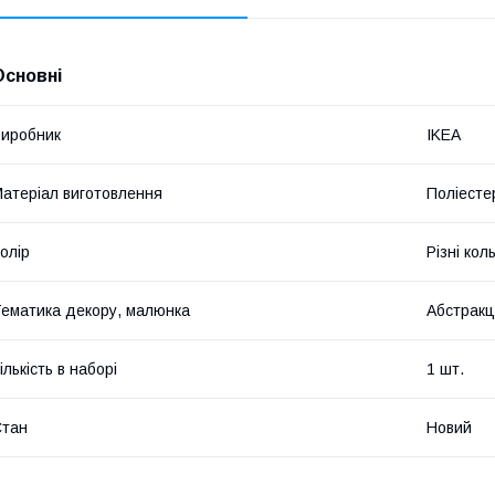
Основні
иробник
IKEA
атеріал виготовлення
Поліесте
олір
Різні кол
ематика декору, малюнка
Абстракц
ількість в наборі
1 шт.
Стан
Новий