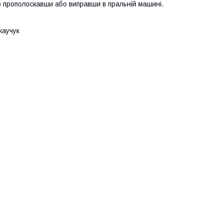
о прополоскавши або виправши в пральній машині.
каучук