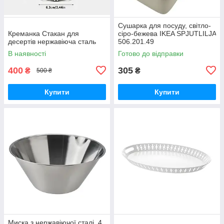
Сушарка для посуду, світло-
Креманка Стакан для
сіро-бежева IKEA SPJUTLILJA
десертів нержавіюча сталь
506.201.49
В наявності
Готово до відправки
400
305
₴
₴
500 ₴
Купити
Купити
Миска з нержавіючої сталі, 4