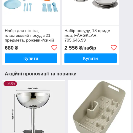
Набір для пікніка,
Набір посуду, 18 придм.
пластиковий посуд з 21
ікеа, FÄRGKLAR,
предмета, рожевий/синій
705.646.99
Ікеа MARULK 206.173.89
680
2 556
₴
₴/набір
Купити
Купити
Акційні пропозиції та новинки
–20%