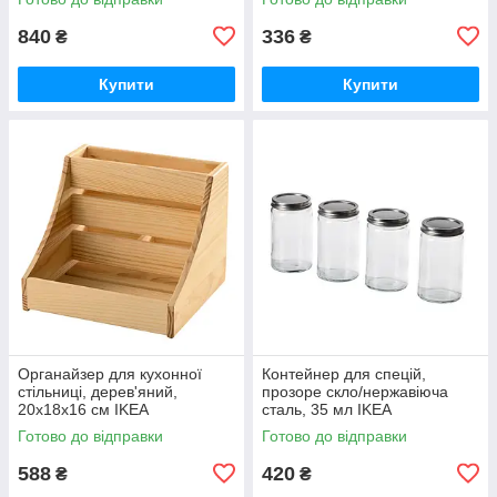
840
336
₴
₴
Купити
Купити
Органайзер для кухонної
Контейнер для спецій,
стільниці, дерев'яний,
прозоре скло/нержавіюча
20x18x16 см IKEA
сталь, 35 мл IKEA
CHOKLADHAJ 406.054.89
CITRONHAJ 505.532.15
Готово до відправки
Готово до відправки
588
420
₴
₴