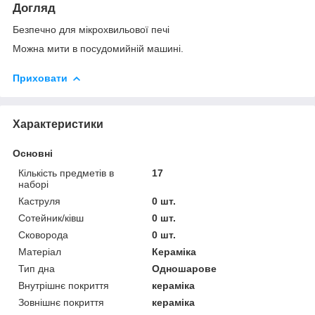
Догляд
Безпечно для мікрохвильової печі
Можна мити в посудомийній машині.
Приховати
Характеристики
Основні
Кількість предметів в
17
наборі
Каструля
0 шт.
Сотейник/ківш
0 шт.
Сковорода
0 шт.
Матеріал
Кераміка
Тип дна
Одношарове
Внутрішнє покриття
кераміка
Зовнішнє покриття
кераміка