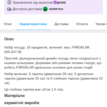
Замовлення під захистом
Доступна доставка
Опис
Характеристики
Доставка
Оплата
Умови 
Опис
Набір посуду, 18 предметів, зелений, ікеа, FÄRGKLAR,
005.647.06
Простий, функціональний дизайн посуду легко поєднується з
іншими кольорами, формами або різними типами глазурі, що
робить FÄRGKLAR ідеальною основою для різних подій.
Набір включає: 6 тарілок (діаметром 26 см), 6 десертних
тарілок (діаметром 20 см) та 6 глибоких тарілок (діаметром 23
см).
Ця глибока тарілка має об'єм 1,0 літр.
Матеріали
керамічні вироби