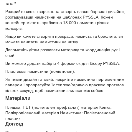
тата?
Розкрийте свою творчість та створіть власні барвисті дизайни,
розташувавши намистини на шаблонах PYSSLA. Кожен
контейнер містить приблизно 13 000 намистин різних
кольорів.
Якщо ви хочете створити прикраси, намиста та браслети, ви
можете нанизати намистини на нитку.
Допоможіть дітям розвивати моторику та координацію рук і
очей.
Ви можете додати набір із 4 формочок для бісеру PYSSLA.
Пластикові намистини (поліетилен).
Як тільки дизайн готовий, накрийте намистини пергаментним
папером і пропрасуйте їх теплою/гарячою праскою протягом
кількох секунд, щоб намистини злилися між собою.
Матеріали
Пляшка: ПЕТ (поліетилентерефталат) матеріал Кепка:
Поліпропіленовий матеріал Намистина: Поліетиленовий
пластик
Догляд