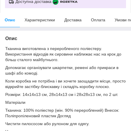
Доступна доставка
Опис
Характеристики
Доставка
Оплата
Умови п
Опис
Тканина виготовлена з переробленого поліестеру.
Використання відходів як сировини наближає нас на крок до
більш сталого майбутнього.
Допомагає організувати шкарпетки, ремені або прикраси в
шафі або комоді.
Коли коробка не потрібна і ви хочете заощадити місце, просто
відкрийте застібку-блискавку і складіть коробку плоско.
Розміри: 14x14x13 см, 28x14x13 см і 28x28x13 см, по 2 шт.
Матеріали
Тканина: 100% поліестер (мін. 90% перероблений) Внесок:
Поліпропіленовий пластик Догляд
Чистити пилососом або рулоном для одягу.