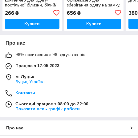
постільної білизни, білий/
зберігання одягу на замку,
прозорий, 55 × 49 × 19 см,
бежевий, 43x53x19
266
656
380
₴
₴
405.041.93
см,006.122.55
Купити
Купити
Про нас
98% позитивних з 96 відгуків за рік
Працює з 17.05.2023
м. Луцьк
Луцьк, Україна
Контакти
Сьогодні працює з 08:00 до 22:00
Показати весь графік роботи
Про нас