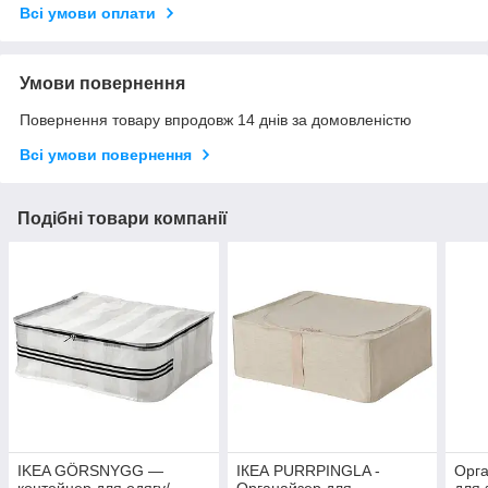
Всі умови оплати
Умови повернення
Повернення товару впродовж 14 днів за домовленістю
Всі умови повернення
Подібні товари компанії
IKEA GÖRSNYGG —
ІКЕА PURRPINGLA -
Орга
контейнер для одягу/
Органайзер для
для 