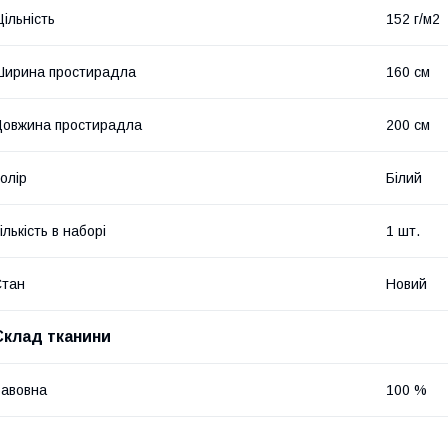
ільність
152 г/м2
ирина простирадла
160 см
овжина простирадла
200 см
олір
Білий
ількість в наборі
1 шт.
Стан
Новий
Склад тканини
авовна
100 %