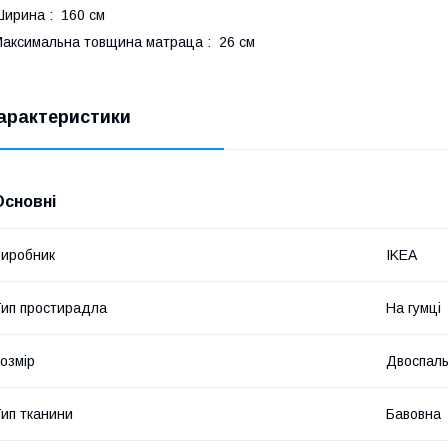
ирина : 160 см
аксимальна товщина матраца : 26 см
арактеристики
Основні
иробник
IKEA
ип простирадла
На гумці
озмір
Двоспал
ип тканини
Бавовна