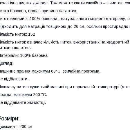
кологічно чистих джерел. Тож можете спати спокійно – з чистою со
иста бавовна, ніжна і приємна на дотик.
иготовлений зі 100% бавовни - натурального і міцного матеріалу, 
ідходить для матраців товщиною до 26 см, оскільки простирадло м
ількість ниток: 152
ількість ниток означає кількість ниток, використаних на квадратни
иткано полотно.
атеріали: 100% бавовна
огляд:
ашинне прання максимум 60°C, звичайна програма.
е відбілювати.
ожна сушити в сушильній машині при нормальній температурі (макс
раска, максимум 200 °C.
е піддавайте хімчистці.
Розміри:
овжина : 200 см