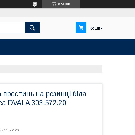
Кошик
Кошик
простинь на резинці біла
еа DVALA 303.572.20
:
303.572.20