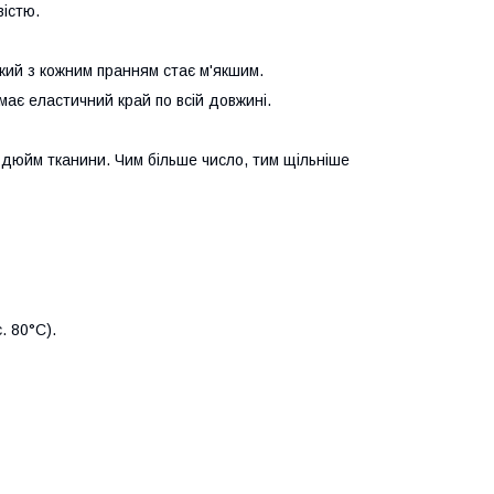
вістю.
який з кожним пранням стає м'якшим.
ає еластичний край по всій довжині.
й дюйм тканини. Чим більше число, тим щільніше
. 80°C).