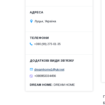
Луцьк, Україна
+380 (99) 275-01-35
dreamhome1@ukr.net
+380953334456
DREAM HOME
DREAM HOME
П
Б