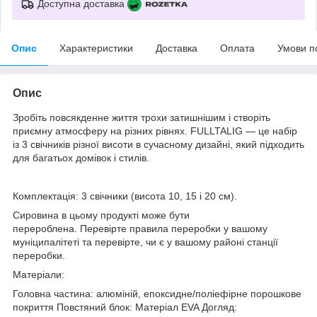
Доступна доставка
Опис
Характеристики
Доставка
Оплата
Умови п
Опис
Зробіть повсякденне життя трохи затишнішим і створіть
приємну атмосферу на різних рівнях. FULLTALIG — це набір
із 3 свічників різної висоти в сучасному дизайні, який підходить
для багатьох домівок і стилів.
Комплектація: 3 свічники (висота 10, 15 і 20 см).
Сировина в цьому продукті може бути
перероблена. Перевірте правила переробки у вашому
муніципалітеті та перевірте, чи є у вашому районі станції
переробки.
Матеріали:
Головна частина: алюміній, епоксидне/поліефірне порошкове
покриття Повстяний блок: Матеріал EVA Догляд: