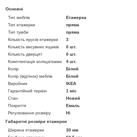
Основні
Тип меблів
Етажерка
Тип етажерки
пряма
Тип тумби
пряма
Кількість ярусів етажерки
3
Кількість висувних ящиків
0 шт.
Кількість дверцят
0 шт.
Комплектація коліщатками
4 шт.
Колір
Білий
Колір (відтінок) меблів
Білий
Виробник
IKEA
Гарантійний термін
1 міс
Стан
Новий
Покриття
Емаль
Регулювання розміру
Ні
Габаритні розміри етажерки
Ширина етажерки
30 мм