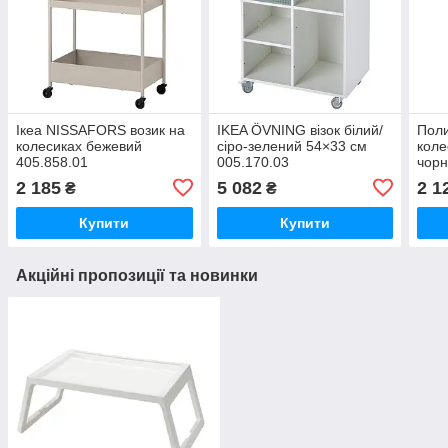
Ікеа NISSAFORS возик на
IKEA ÖVNING візок білий/
Поли
колесиках бежевий
сіро‑зелений 54×33 см
коле
405.858.01
005.170.03
чорн
2 185
5 082
2 1
₴
₴
Купити
Купити
Акційні пропозиції та новинки