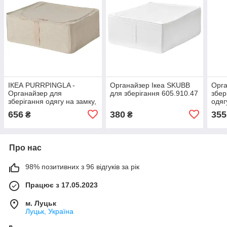
ІКЕА PURRPINGLA -
Органайзер Ікеа SKUBB
Орга
Органайзер для
для зберігання 605.910.47
збер
зберігання одягу на замку,
одяг
бежевий, 43x53x19
403.
656
380
355
₴
₴
см,006.122.55
Про нас
98% позитивних з 96 відгуків за рік
Працює з 17.05.2023
м. Луцьк
Луцьк, Україна